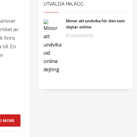
UTVALDA INLÄGG
 ansvar
Minor att undvika för den som
dejtar online
rtikel av
0 comments
ck finns
ill. En
an
D MORE