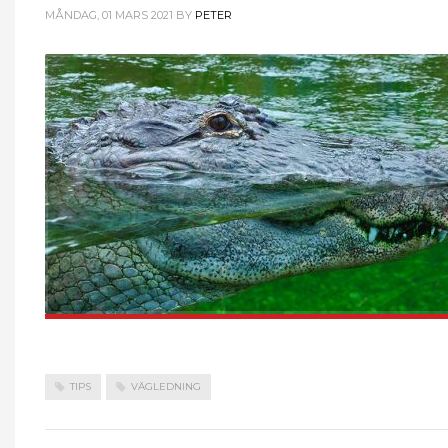
MÅNDAG, 01 MARS 2021
BY
PETER
TIPS
VÄGLEDNING