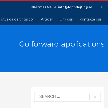
FRÅGOR? MAILA:
info@toppdejting.se
 utvalda dejtingsidor
Artiklar
Om oss
Kontakta oss
Go forward applications