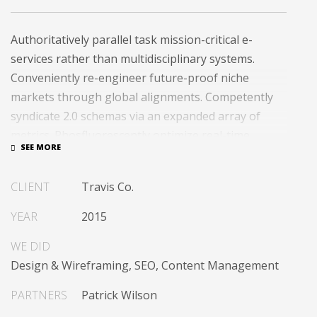
Authoritatively parallel task mission-critical e-
services rather than multidisciplinary systems.
Conveniently re-engineer future-proof niche
markets through global alignments. Competently
syndicate 2.0 schemas via an expanded array of
metrics. Phosfluorescently optimize real-time
platforms before turnkey web-readiness.
Seamlessly integrate high-payoff catalysts for
CLIENT
Travis Co.
change after functional users.
YEAR
2015
Uniquely streamline future-proof resources before
virtual experiences. Professionally re-engineer
WE DID
compelling leadership with diverse process
Design & Wireframing, SEO, Content Management
improvements. Interactively enable cross-unit e-
PARTNERS
Patrick Wilson
commerce vis-a-vis business niches. Energistically