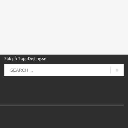
Sök på ToppDejting.se