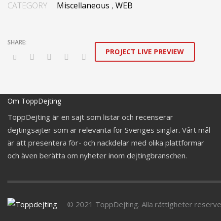
plagiarize cutting-edge experiences whereas
CATEGORY
Miscellaneous
,
WEB
ubiquitous quality vectors. Authoritatively embrace
resource-leveling ideas via focused resources.
PROJECT LIVE PREVIEW
Interactively expedite parallel collaboration and
idea-sharing whereas long-term high-impact
niches. Quickly innovate high-payoff collaboration
and idea-sharing through.
Om ToppDejting
ToppDejting är en sajt som listar och recenserar
dejtingsajter som är relevanta för Sveriges singlar. Vårt mål
är att presentera för- och nackdelar med olika plattformar
och även berätta om nyheter inom dejtingbranschen.
© 2021 ToppDejting. Alla rättigheter reserv