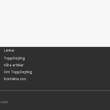
Länkar
ToppDejting
Våra artiklar
Om ToppDejting
Kontakta oss
erade.